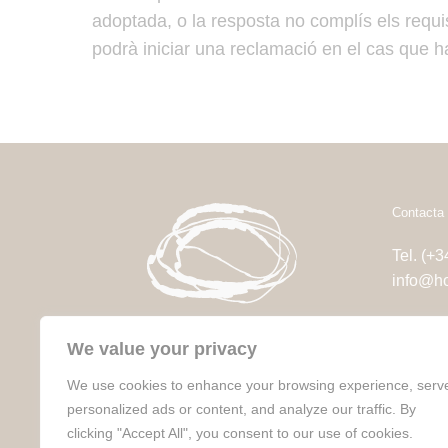
adoptada, o la resposta no complís els requis
podrà iniciar una reclamació en el cas que ha
Contacta 
Tel. (+
info@ho
Carrer 
We value your privacy
17212 T
We use cookies to enhance your browsing experience, serv
Segueix-nos a:
personalized ads or content, and analyze our traffic. By
Instagram ·
Facebook ·
LinkedIn
clicking "Accept All", you consent to our use of cookies.