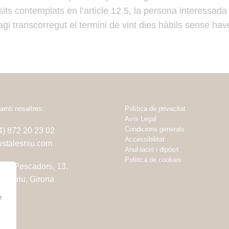
its contemplats en l’article 12.5, la persona interessad
gi transcorregut el termini de vint dies hàbils sense hav
amb nosaltres:
Política de privacitat
Avís Legal
Condicions generals
34) 872 20 23 02
Accessibilitat
stalesniu.com
Anul·lació i dipòsit
Política de cookies
dels Pescadors, 13,
amariu, Girona
e