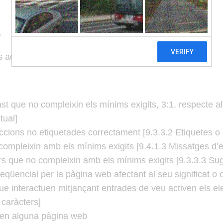
E
és accessible per les següents raons:
st que no compleixin els mínims exigits, 3:1, respecte al
tual]
uccions no etiquetades correctament [9.3.3.2 Etiquetes o 
compleixin amb els mínims exigits [9.4.1.3 Missatges d’e
rs que no compleixin amb els mínims exigits [9.3.3.3 Sug
seqüencial per la pàgina web afectant al seu significat o 
ue interactuen mitjançant entrades de veu activen els el
 caràcters]
ió en alguna pàgina web