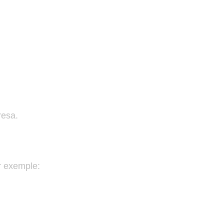
resa.
er exemple: