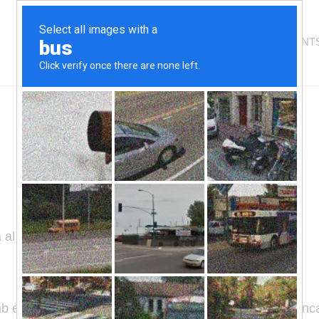
HOSTAL
HABITACIONS
APARTAMENT
a al lloc web
https://hostalesniu.com/
mb el
RD 1112/2018
a causa de les excepcions i la manca