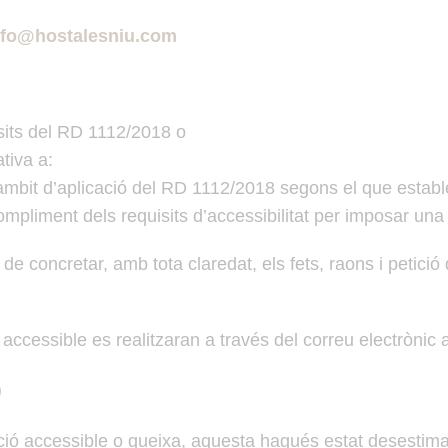
nfo@hostalesniu.com
isits del RD 1112/2018 o
ativa a:
àmbit d’aplicació del RD 1112/2018 segons el que estableix
ompliment dels requisits d’accessibilitat per imposar un
a de concretar, amb tota claredat, els fets, raons i petic
ccessible es realitzaran a través del correu electrònic a
Ó
mació accessible o queixa, aquesta hagués estat desesti