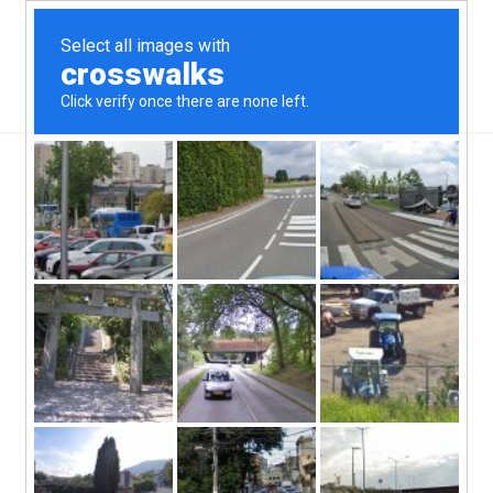
Política General de
Cancel·lació i Dipòsits
Tarifes Flexibles:
les reserves
realitzades amb antelació podran ser
cancel·lades (o modificades) sense