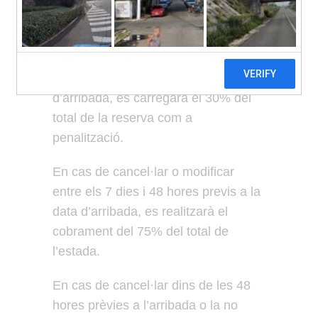
penalització fins a 15 dies abans de
la data d’arribada.
En cas de cancel·lar o modificar
entre 14 i 8 dies previs a la data
d’arribada, es carregarà el 30% del
total de la reserva com a
penalització.
En cas de cancel·lar o modificar
entre els 7 dies i 48 hores previs a la
data d’arribada, es realitzarà el
cobrament del 75% del total de
l’estada.
En cas de cancel·lar dins de les 48
hores prèvies a l’arribada o la no