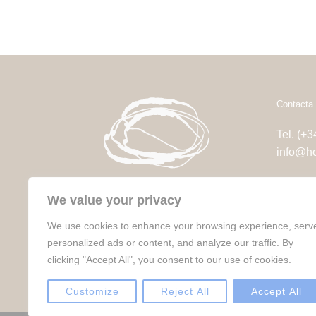
Contacta 
Tel. (+
info@ho
Carrer 
We value your privacy
17212 T
We use cookies to enhance your browsing experience, serv
Segueix-nos a:
personalized ads or content, and analyze our traffic. By
Instagram ·
Facebook ·
LinkedIn
clicking "Accept All", you consent to our use of cookies.
WhatsApp
Customize
Reject All
Accept All