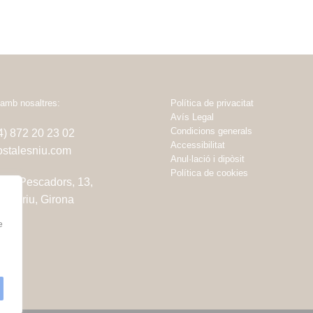
amb nosaltres:
Política de privacitat
Avís Legal
Condicions generals
34) 872 20 23 02
Accessibilitat
stalesniu.com
Anul·lació i dipòsit
Política de cookies
dels Pescadors, 13,
amariu, Girona
e