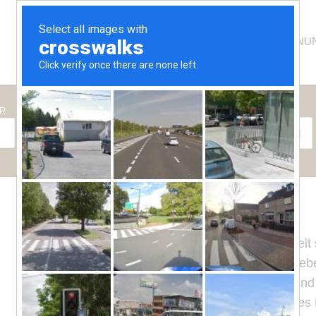
HOTEL
ZIMMER
WOHNU
CHECK-IN-DATUM
CHECK-OUT-DATUM
R
Mit viel Aufmerksamkeit und Herzlichkeit 
befriedigen und Ihnen das Gefühl zu geb
daran, unsere Ursprünge zu festigen und 
und möchten, dass Sie ein mediterranes 