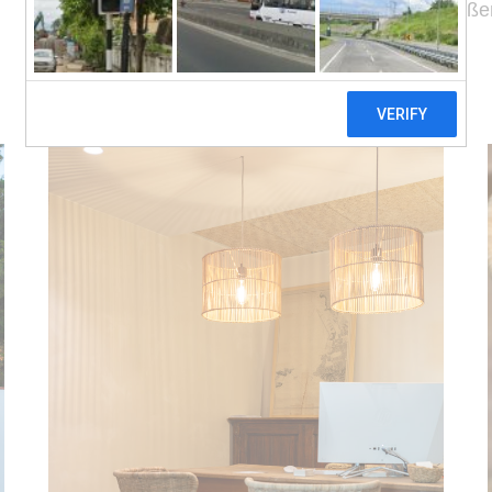
Atmosphäre an der
Costa Brav
a genieße
Freizeitaktivitäten entfernt.