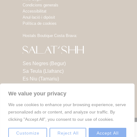
Condicions generals
Accessibilitat
Anul·lació i dipòsit
Política de cookies
Hostals Boutique Costa Brava:
Ses Negres (Begur)
Sa Teula (Llafranc)
Es Niu (Tamariu)
Es Menut (Tossa de Mar)
We value your privacy
Sa Nansa (Tossa de Mar)
Es Portalet (St. Feliu de Guíxols)
We use cookies to enhance your browsing experience, serve
personalized ads or content, and analyze our traffic. By
clicking "Accept All", you consent to our use of cookies.
© 2022 Tots els drets reservats a l'Hostal Es Niu
(Salat'SHH).
Customize
Reject All
Accept All