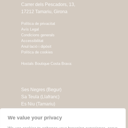
Carrer dels Pescadors, 13,
17212 Tamariu, Girona
Política de privacitat
Avís Legal
Condicions generals
Accessibilitat
Anul·lació i dipòsit
Política de cookies
Hostals Boutique Costa Brava:
Ses Negres (Begur)
Sa Teula (Llafranc)
Es Niu (Tamariu)
Es Menut (Tossa de Mar)
We value your privacy
Sa Nansa (Tossa de Mar)
Es Portalet (St. Feliu de Guíxols)